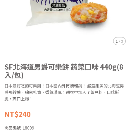
1
/
3
SF北海道男爵可樂餅 蔬菜口味 440g(8
入/包)
日本最好吃的可樂餅！日本國內外持續暢銷！ 嚴選甜美的北海道男
爵馬鈴薯，綿密扎實，香氣濃厚；麵衣中加入了黃豆粉，口感酥
脆，爽口上癮！
NT$240
商品編號:
L8009