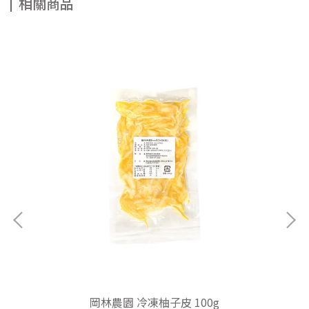
相關商品
包)
岡林農園 冷凍柚子皮 100g
S