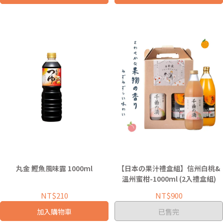
丸金 鰹魚風味露 1000ml
【日本の果汁禮盒組】信州白桃&
溫州蜜柑-1000ml (2入禮盒組)
NT$210
NT$900
加入購物車
已售完